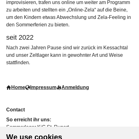
improvisieren, trafen uns online um weiter am Programm
zu arbeiten und stellten ein „Online-Zela“ auf die Beine,
um den Kindern etwas Abwechslung und Zela-Feeling in
den Sommerferien zu bieten.
seit 2022
Nach zwei Jahren Pause sind wir zurück im Kessachtal
und unser Zeltlager kann in gewohnter Art und Weise
stattfinden.
Home
Impressum
Anmeldung
Contact
So erreicht ihr uns:
Sommerlager KjG St. Rupert
We use cookies